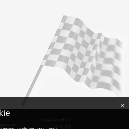
×
kie
Разработанно в
иальности
политики конфиденциальности
.